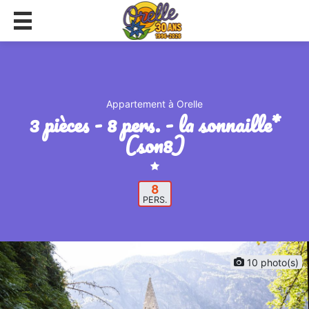
Appartement à Orelle
3 pièces - 8 pers. - la sonnaille*
(son8)
8
PERS.
10 photo(s)