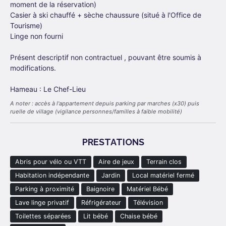
moment de la réservation)
Casier à ski chauffé + sèche chaussure (situé à l'Office de
Tourisme)
Linge non fourni
Présent descriptif non contractuel , pouvant être soumis à
modifications.
Hameau : Le Chef-Lieu
A noter : accès à l'appartement depuis parking par marches (x30) puis
ruelle de village (vigilance personnes/familles à faible mobilité)
PRESTATIONS
Abris pour vélo ou VTT
Aire de jeux
Terrain clos
Habitation indépendante
Jardin
Local matériel fermé
Parking à proximité
Baignoire
Matériel Bébé
Lave linge privatif
Réfrigérateur
Télévision
Toilettes séparées
Lit bébé
Chaise bébé