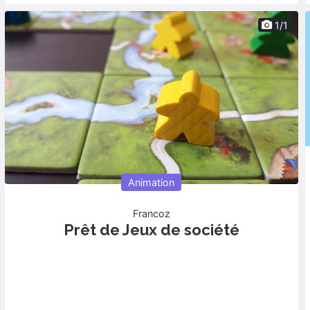
1/1
Animation
Services
Francoz
Prêt de Jeux de société