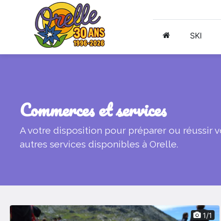
SKI
commerces et services
A votre disposition pour préparer ou réussir 
autres services disponibles à Orelle.
1/1