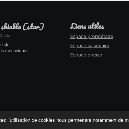
liens utiles
 skiable (stor)
Orelle
Espace propriétaire
de ski
Espace saisonnier
es mécaniques
Espace presse
tez l’utilisation de cookies nous permettant notamment de m