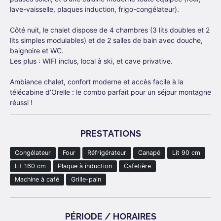
lave-vaisselle, plaques induction, frigo-congélateur).
Côté nuit, le chalet dispose de 4 chambres (3 lits doubles et 2
lits simples modulables) et de 2 salles de bain avec douche,
baignoire et WC.
Les plus : WIFI inclus, local à ski, et cave privative.
Ambiance chalet, confort moderne et accès facile à la
télécabine d’Orelle : le combo parfait pour un séjour montagne
réussi !
PRESTATIONS
Congélateur
Four
Réfrigérateur
Canapé
Lit 90 cm
Lit 160 cm
Plaque à induction
Cafetière
Machine à café
Grille-pain
PÉRIODE / HORAIRES