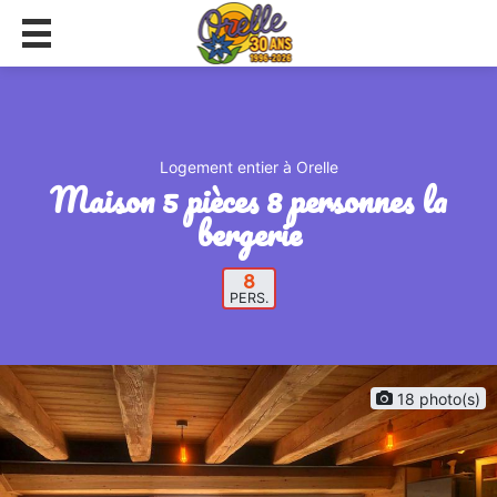
Logement entier à Orelle
maison 5 pièces 8 personnes la
bergerie
8
PERS.
18 photo(s)