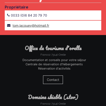
Propriétaire
0033 (0)6 84 20 79 70
rf.liamtoh@yeuqcaj.mot
office de tourisme d'orelle
Francoz 73140 Orelle
Documentation et conseils pour votre séjour
Centrale de réservation d'hébergements
Réservation d'activités
Contact
domaine skiable (stor)
Francoz 73140 Orelle