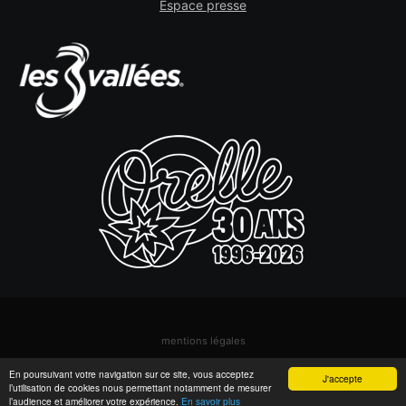
Espace presse
mentions légales
© Orelle - Les 3 Vallées
En poursuivant votre navigation sur ce site, vous acceptez
J'accepte
l’utilisation de cookies nous permettant notamment de mesurer
l’audience et améliorer votre expérience.
En savoir plus