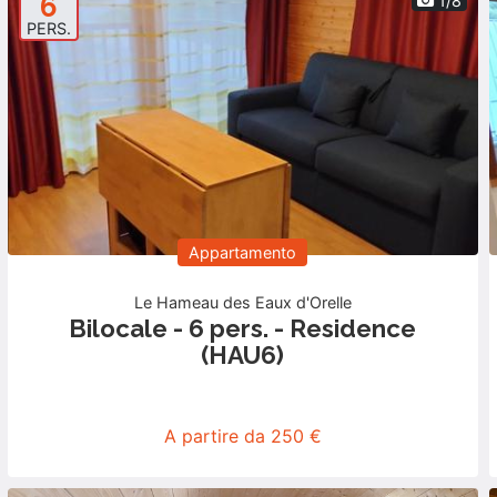
6
1/8
PERS.
Appartamento
Le Hameau des Eaux d'Orelle
Bilocale - 6 pers. - Residence
(HAU6)
A partire da 250 €