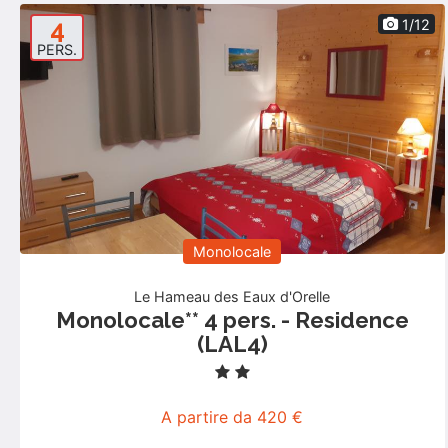
4
1/12
PERS.
Monolocale
Le Hameau des Eaux d'Orelle
Monolocale** 4 pers. - Residence
(LAL4)
A partire da 420 €