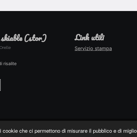
link utili
 skiable (stor)
Orelle
Servizio stampa
i risalite
i cookie che ci permettono di misurare il pubblico e di migli