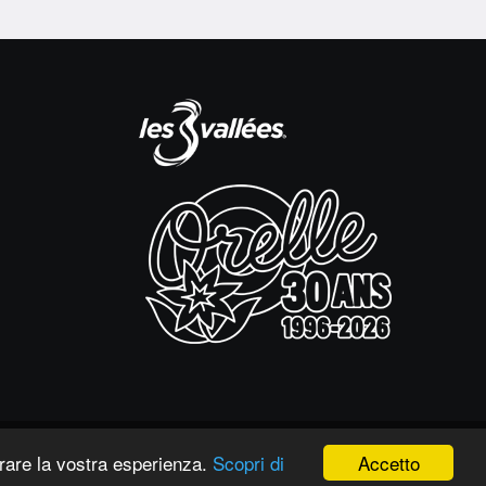
Accetto
orare la vostra esperienza.
Scopri di
© Orelle - Les 3 Vallées