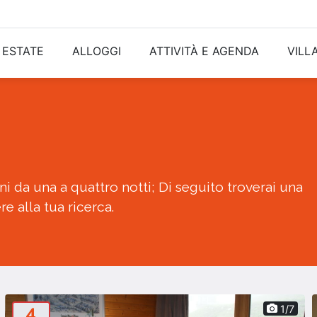
ESTATE
ALLOGGI
ATTIVITÀ E AGENDA
VILL
i da una a quattro notti; Di seguito troverai una
e alla tua ricerca.
4
1/7