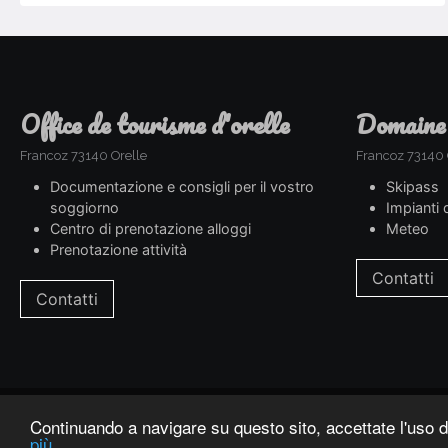
office de tourisme d'orelle
domaine
Francoz 73140 Orelle
Francoz 73140 
Documentazione e consigli per il vostro
Skipass
soggiorno
Impianti d
Centro di prenotazione alloggi
Meteo
Prenotazione attività
Contatti
Contatti
Continuando a navigare su questo sito, accettate l'uso d
informazioni legali
più