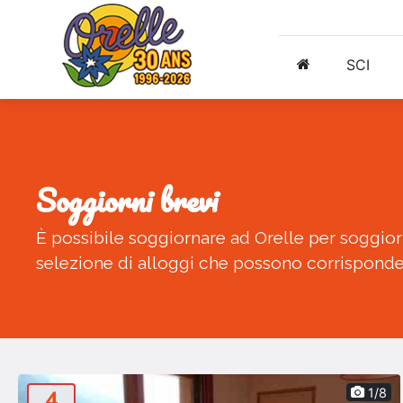
SCI
soggiorni brevi
È possibile soggiornare ad Orelle per soggiorn
selezione di alloggi che possono corrisponder
4
1/8