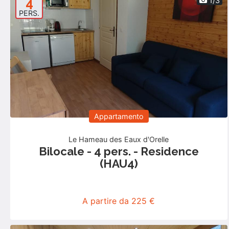
4
1/3
PERS.
Appartamento
Le Hameau des Eaux d'Orelle
Bilocale - 4 pers. - Residence
(HAU4)
A partire da 225 €