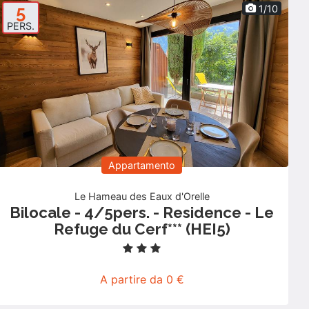
5
1/10
PERS.
Appartamento
Le Hameau des Eaux d'Orelle
Bilocale - 4/5pers. - Residence - Le
Refuge du Cerf*** (HEI5)
A partire da 0 €