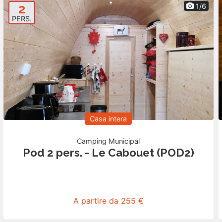
2
1/6
PERS.
Casa intera
Camping Municipal
Pod 2 pers. - Le Cabouet (POD2)
A partire da 255 €