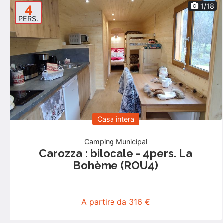
4
1/18
PERS.
Casa intera
Camping Municipal
Carozza : bilocale - 4pers. La
Bohème (ROU4)
A partire da 316 €